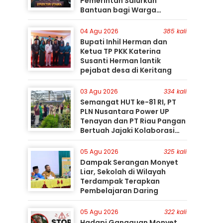
Pemerintah Salurkan
Bantuan bagi Warga
Terdampak
04 Agu 2026
385 kali
Bupati Inhil Herman dan
Ketua TP PKK Katerina
Susanti Herman lantik
pejabat desa di Keritang
03 Agu 2026
334 kali
Semangat HUT ke-81 RI, PT
PLN Nusantara Power UP
Tenayan dan PT Riau Pangan
Bertuah Jajaki Kolaborasi
Pemanfaatan Limbah FABA
untuk Dukung Swasembada
05 Agu 2026
325 kali
Dampak Serangan Monyet
Liar, Sekolah di Wilayah
Terdampak Terapkan
Pembelajaran Daring
05 Agu 2026
322 kali
Hadapi Gangguan Monyet