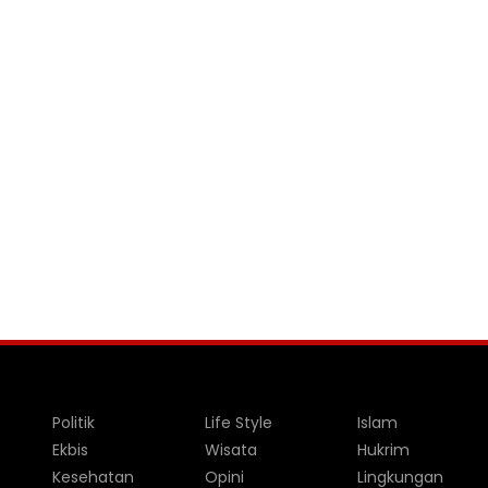
Politik
Life Style
Islam
Ekbis
Wisata
Hukrim
Kesehatan
Opini
Lingkungan