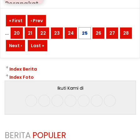
« First
‹ Prev
...
20
21
22
23
24
25
26
27
28
Next ›
Last »
+
Index Berita
+
Index Foto
Ikuti Kami di
BERITA
POPULER