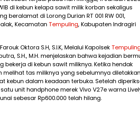
 WIB di kebun kelapa sawit milik korban sekaligus
ang beralamat di Lorong Durian RT 001 RW 001,
Salak, Kecamatan
Tempuling
, Kabupaten Indragiri
Farouk Oktora S.H, S.I.K, Melalui Kapolsek
Tempulin
putra, S.H., M.H. menjelaskan bahwa kejadian berm
 bekerja di kebun sawit miliknya. Ketika hendak
an melihat tas miliknya yang sebelumnya diletakka
ekat kebun dalam keadaan terbuka. Setelah diperiks
satu unit handphone merek Vivo V27e warna Livel
unai sebesar Rp600.000 telah hilang.