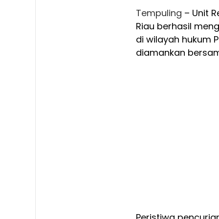
Tempuling
– Unit R
Riau berhasil meng
di wilayah hukum 
diamankan bersama
Peristiwa pencurian