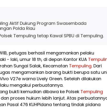
ling Aktif Dukung Program Swasembada
ngan Polda Riau
Polsek Tempuling tetap Kawal SPBU di Tempuling.
0 WIB, petugas berhasil mengamankan pelaku
 laki - laki, umur 18 th, di depan Kantor KUA
Tempuli
lurahan Sungai Salak, Kecamatan
Tempuling
. Dari
tugas mengamankan barang bukti berupa satu uni
vo V27e warna Lively Green. Setelah dilakukan
pelaku mengakui perbuatannya.
rang bukti kemudian dibawa ke Polsek
Tempuling
dan proses hukum lebih lanjut. Atas perbuatannya
gan Pasal 476 KUHPidana tentang tindak pidana