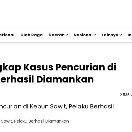
ational
Olah Raga
Daerah
Nasional
Lainnya
I
kap Kasus Pencurian di
Berhasil Diamankan
2.536 
Sawit, Pelaku Berhasil Diamankan