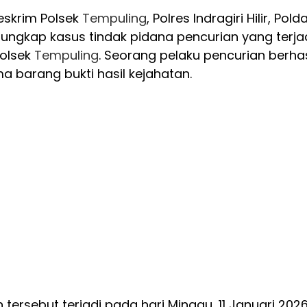
eskrim Polsek
Tempuling
, Polres Indragiri Hilir, Pold
ungkap kasus tindak pidana pencurian yang terja
Polsek
Tempuling
. Seorang pelaku pencurian berhas
 barang bukti hasil kejahatan.
 tersebut terjadi pada hari Minggu, 11 Januari 2026