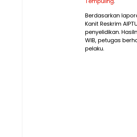
Tempuling
.
Berdasarkan lapor
Kanit Reskrim AIPT
penyelidikan. Hasil
WIB, petugas berh
pelaku.