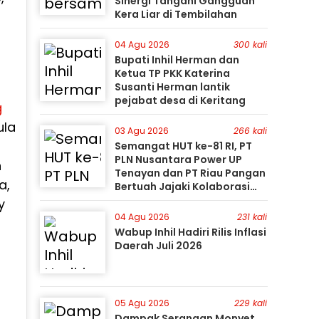
Sinergi Tangani Gangguan
Kera Liar di Tembilahan
04 Agu 2026
300 kali
Bupati Inhil Herman dan
Ketua TP PKK Katerina
Susanti Herman lantik
pejabat desa di Keritang
g
ula
03 Agu 2026
266 kali
Semangat HUT ke-81 RI, PT
PLN Nusantara Power UP
n
Tenayan dan PT Riau Pangan
a,
Bertuah Jajaki Kolaborasi
Pemanfaatan Limbah FABA
y
untuk Dukung Swasembada
04 Agu 2026
231 kali
Wabup Inhil Hadiri Rilis Inflasi
Daerah Juli 2026
05 Agu 2026
229 kali
Dampak Serangan Monyet