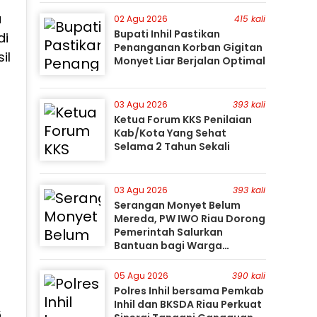
Perburuan Terus Berlanjut
a
02 Agu 2026
415 kali
Bupati Inhil Pastikan
di
Penanganan Korban Gigitan
il
Monyet Liar Berjalan Optimal
03 Agu 2026
393 kali
Ketua Forum KKS Penilaian
Kab/Kota Yang Sehat
Selama 2 Tahun Sekali
03 Agu 2026
393 kali
Serangan Monyet Belum
Mereda, PW IWO Riau Dorong
Pemerintah Salurkan
Bantuan bagi Warga
Terdampak
05 Agu 2026
390 kali
Polres Inhil bersama Pemkab
Inhil dan BKSDA Riau Perkuat
,